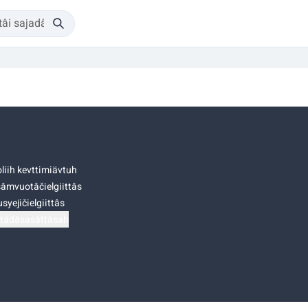
liih kevttimiävtuh
âmvuotâčielgiittâs
syejičielgiittâs
tádâsasâttâsah