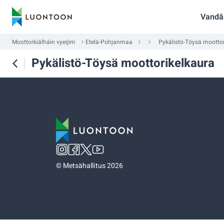
Vandâ
Moottorkiälháin vyeijim
Etelä-Pohjanmaa
Pykälistö-Töysä moottor
Pykälistö-Töysä moottorikelkaura
©
Metsähallitus 2026