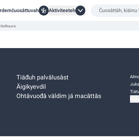
rdemčuosâttuvah
Aktiviteeteh
ikelkaura
Tiäđuh palvâlusâst
Almo
Juks
Äigikyevdil
Tiätu
Ohtâvuođâ väldim já macâttâs
Niäs