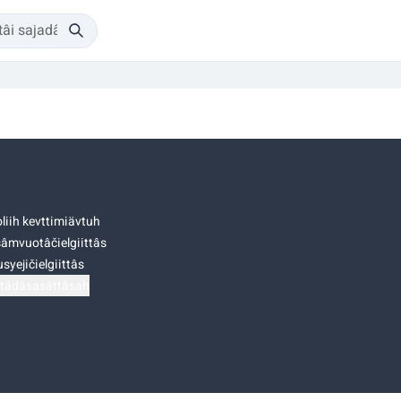
liih kevttimiävtuh
âmvuotâčielgiittâs
syejičielgiittâs
tádâsasâttâsah