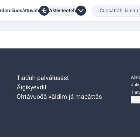
rdemčuosâttuvah
Aktiviteeteh
Tiäđuh palvâlusâst
Almo
Juks
Äigikyevdil
Tiätu
Ohtâvuođâ väldim já macâttâs
Niäs