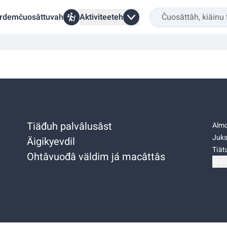
rdemčuosâttuvah
Aktiviteeteh
Tiäđuh palvâlusâst
Almo
Juks
Äigikyevdil
Tiätu
Ohtâvuođâ väldim já macâttâs
Niäs