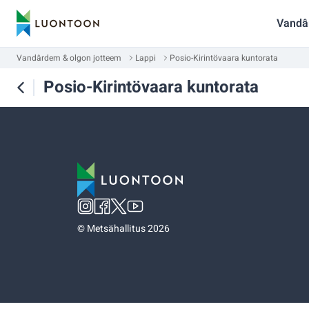
Vandâ
Vandârdem & olgon jotteem
Lappi
Posio-Kirintövaara kuntorata
Posio-Kirintövaara kuntorata
©
Metsähallitus 2026