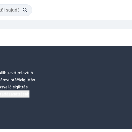
liih kevttimiävtuh
âmvuotâčielgiittâs
syejičielgiittâs
tádâsasâttâsah