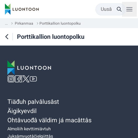
Uusâ
...
Pirkanmaa
Porttikallion luontopolku
Porttikallion luontopolku
Tiäđuh palvâlusâst
Äigikyevdil
Ohtâvuođâ väldim já macâttâs
Almoliih kevttimiävtuh
Juksâmvuotâčielgiittâs