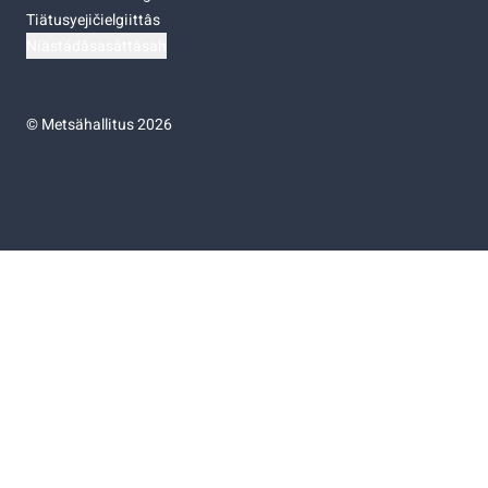
Tiätusyejičielgiittâs
Niästádâsasâttâsah
©
Metsähallitus 2026