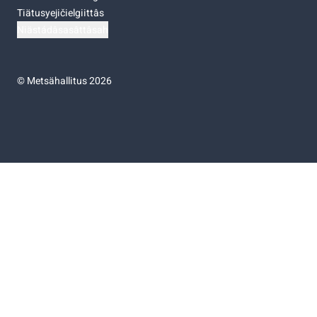
Tiätusyejičielgiittâs
Niästádâsasâttâsah
©
Metsähallitus 2026