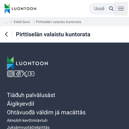
Uusâ
...
Etelä-Savo
Pirttiselän valaistu kuntorata
Pirttiselän valaistu kuntorata
Tiäđuh palvâlusâst
Äigikyevdil
Ohtâvuođâ väldim já macâttâs
Almoliih kevttimiävtuh
Juksâmvuotâčielgiittâs