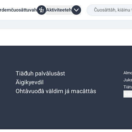
rdemčuosâttuvah
Aktiviteeteh
Tiäđuh palvâlusâst
Almo
Juks
Äigikyevdil
Tiätu
Ohtâvuođâ väldim já macâttâs
Niäs