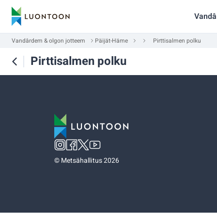
Vandâ
Vandârdem & olgon jotteem
Päijät-Häme
Pirttisalmen polku
Pirttisalmen polku
©
Metsähallitus 2026