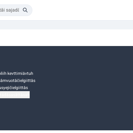
liih kevttimiävtuh
âmvuotâčielgiittâs
syejičielgiittâs
tádâsasâttâsah