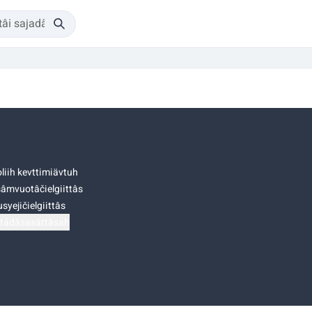
liih kevttimiävtuh
âmvuotâčielgiittâs
syejičielgiittâs
tádâsasâttâsah