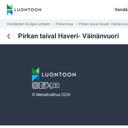
Vandâ
Vandârdem & olgon jotteem
Pirkanmaa
Pirkan taival Haveri- Väinänvuo
Pirkan taival Haveri- Väinänvuori
©
Metsähallitus 2026