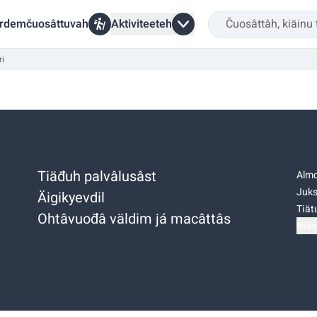
rdemčuosâttuvah
Aktiviteeteh
ri
Tiäđuh palvâlusâst
Almo
Juks
Äigikyevdil
Tiätu
Ohtâvuođâ väldim já macâttâs
Niäs