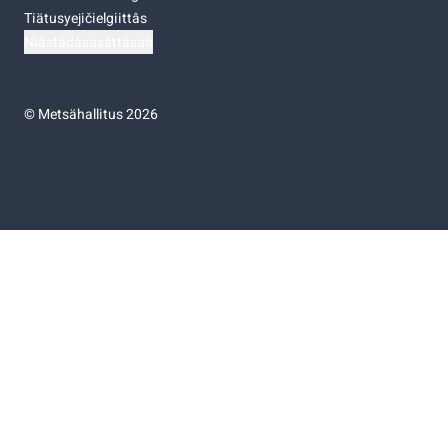
Tiätusyejičielgiittâs
Niästádâsasâttâsah
©
Metsähallitus 2026