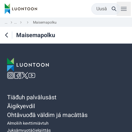
Uusâ
...
...
Maisemapolku
Maisemapolku
Tiäđuh palvâlusâst
Äigikyevdil
Ohtâvuođâ väldim já macâttâs
Almoliih kevttimiävtuh
Juksâmvuotâčielgiittâs