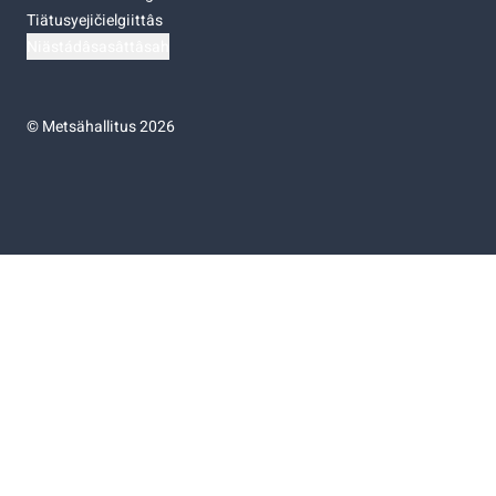
Tiätusyejičielgiittâs
Niästádâsasâttâsah
©
Metsähallitus 2026