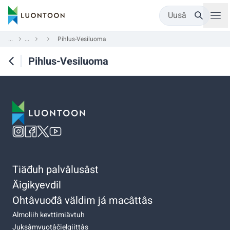
Uusâ
...
...
Pihlus-Vesiluoma
Pihlus-Vesiluoma
Tiäđuh palvâlusâst
Äigikyevdil
Ohtâvuođâ väldim já macâttâs
Almoliih kevttimiävtuh
Juksâmvuotâčielgiittâs