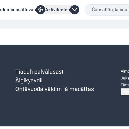
rdemčuosâttuvah
Aktiviteeteh
Tiäđuh palvâlusâst
Almo
Juks
Äigikyevdil
Tiätu
Ohtâvuođâ väldim já macâttâs
Niäs