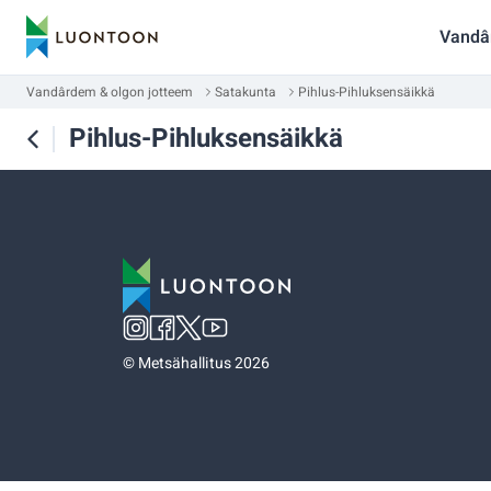
Vandâ
Vandârdem & olgon jotteem
Satakunta
Pihlus-Pihluksensäikkä
Pihlus-Pihluksensäikkä
©
Metsähallitus 2026