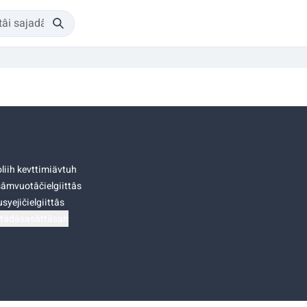
liih kevttimiävtuh
âmvuotâčielgiittâs
syejičielgiittâs
tádâsasâttâsah