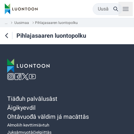
Uusâ
...
Uusimaa
Pihlajasaaren luontopolku
Pihlajasaaren luontopolku
Tiäđuh palvâlusâst
Äigikyevdil
Ohtâvuođâ väldim já macâttâs
Almoliih kevttimiävtuh
Juksâmvuotâčielgiittâs