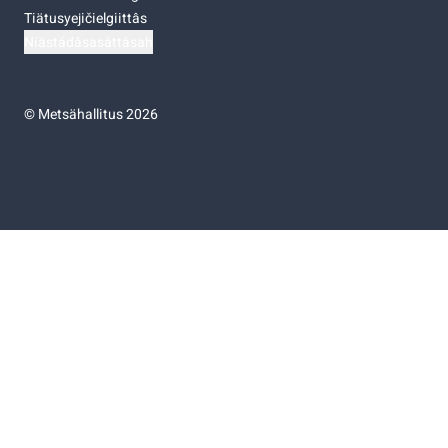
Tiätusyejičielgiittâs
Niästádâsasâttâsah
©
Metsähallitus 2026