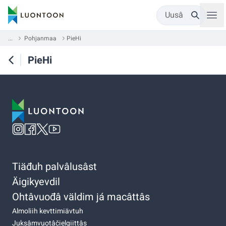
Uusâ
...
Pohjanmaa
PieHi
PieHi
Tiäđuh palvâlusâst
Äigikyevdil
Ohtâvuođâ väldim já macâttâs
Almoliih kevttimiävtuh
Juksâmvuotâčielgiittâs