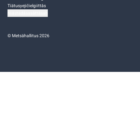
Tiätusyejičielgiittâs
Niästádâsasâttâsah
©
Metsähallitus 2026