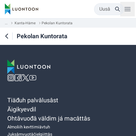
Uusâ
...
Kanta-Häme
Pekolan Kuntorata
Pekolan Kuntorata
Tiäđuh palvâlusâst
Äigikyevdil
Ohtâvuođâ väldim já macâttâs
Almoliih kevttimiävtuh
Juksâmvuotâčielgiittâs