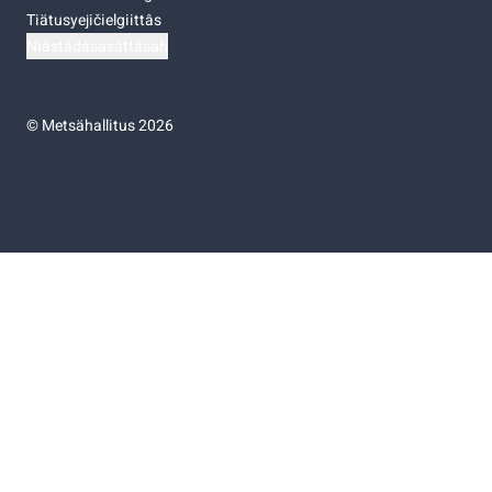
Tiätusyejičielgiittâs
Niästádâsasâttâsah
©
Metsähallitus 2026