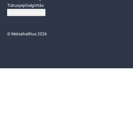
Tiätusyejičielgiittâs
Niästádâsasâttâsah
©
Metsähallitus 2026