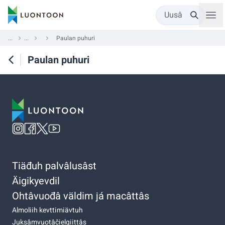
Uusâ
...
...
Paulan puhuri
Paulan puhuri
Tiäđuh palvâlusâst
Äigikyevdil
Ohtâvuođâ väldim já macâttâs
Almoliih kevttimiävtuh
Juksâmvuotâčielgiittâs