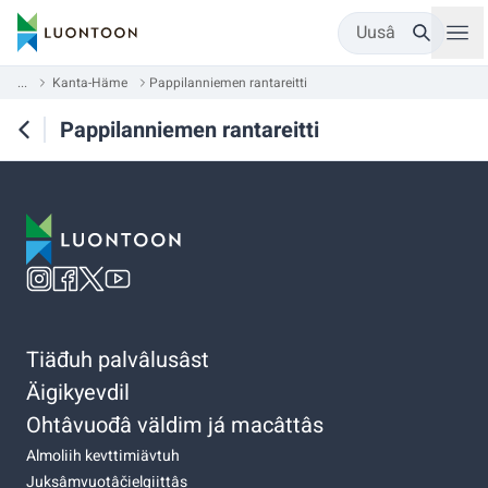
Uusâ
...
Kanta-Häme
Pappilanniemen rantareitti
Pappilanniemen rantareitti
Tiäđuh palvâlusâst
Äigikyevdil
Ohtâvuođâ väldim já macâttâs
Almoliih kevttimiävtuh
Juksâmvuotâčielgiittâs