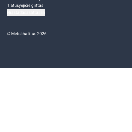
Tiätusyejičielgiittâs
Niästádâsasâttâsah
©
Metsähallitus 2026