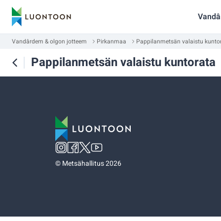
Vandâ
Vandârdem & olgon jotteem
Pirkanmaa
Pappilanmetsän valaistu kunto
Pappilanmetsän valaistu kuntorata
©
Metsähallitus 2026