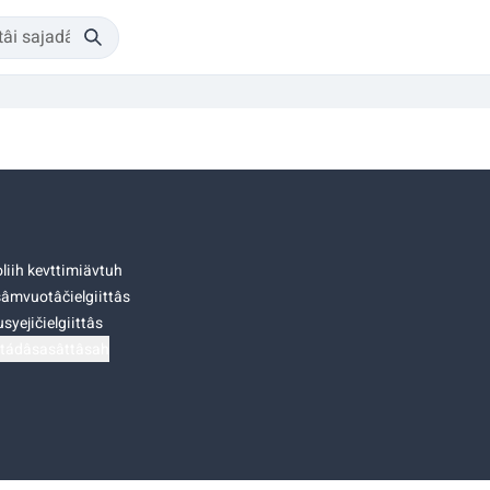
liih kevttimiävtuh
âmvuotâčielgiittâs
syejičielgiittâs
tádâsasâttâsah