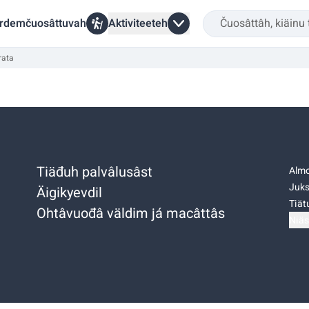
rdemčuosâttuvah
Aktiviteeteh
rata
Tiäđuh palvâlusâst
Almo
Juks
Äigikyevdil
Tiätu
Ohtâvuođâ väldim já macâttâs
Niäs