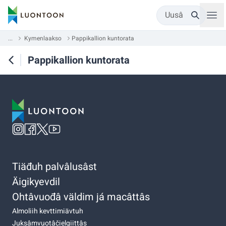
Uusâ
...
Kymenlaakso
Pappikallion kuntorata
Pappikallion kuntorata
Tiäđuh palvâlusâst
Äigikyevdil
Ohtâvuođâ väldim já macâttâs
Almoliih kevttimiävtuh
Juksâmvuotâčielgiittâs