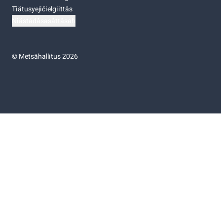
Tiätusyejičielgiittâs
Niästádâsasâttâsah
©
Metsähallitus 2026