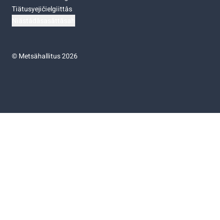
Tiätusyejičielgiittâs
Niästádâsasâttâsah
©
Metsähallitus 2026