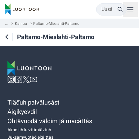
Uusâ
...
Kainuu
Paltamo-Mieslahti-Paltamo
Paltamo-Mieslahti-Paltamo
Tiäđuh palvâlusâst
Äigikyevdil
Ohtâvuođâ väldim já macâttâs
Almoliih kevttimiävtuh
Juksâmvuotâčielgiittâs