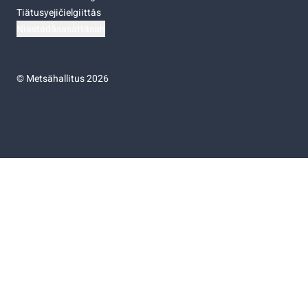
Tiätusyejičielgiittâs
Niästádâsasâttâsah
©
Metsähallitus 2026