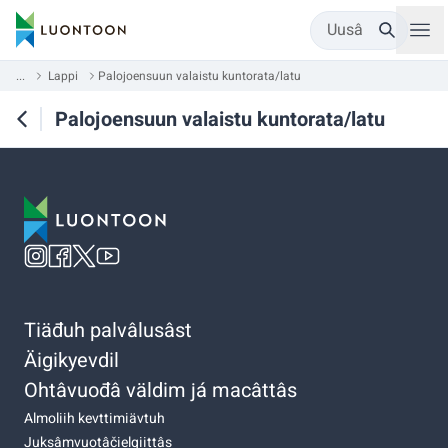
Uusâ
...
Lappi
Palojoensuun valaistu kuntorata/latu
Palojoensuun valaistu kuntorata/latu
Tiäđuh palvâlusâst
Äigikyevdil
Ohtâvuođâ väldim já macâttâs
Almoliih kevttimiävtuh
Juksâmvuotâčielgiittâs