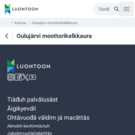
Uusâ
...
Kainuu
Oulujärvi moottorikelkkaura
Oulujärvi moottorikelkkaura
Tiäđuh palvâlusâst
Äigikyevdil
Ohtâvuođâ väldim já macâttâs
Almoliih kevttimiävtuh
Juksâmvuotâčielgiittâs