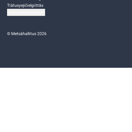
Tiätusyejičielgiittâs
Niästádâsasâttâsah
©
Metsähallitus 2026