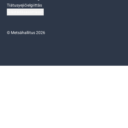
Tiätusyejičielgiittâs
Niästádâsasâttâsah
©
Metsähallitus 2026