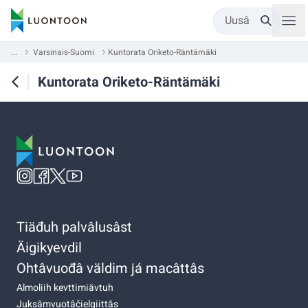
Uusâ
...
Varsinais-Suomi
Kuntorata Oriketo-Räntämäki
Kuntorata Oriketo-Räntämäki
Tiäđuh palvâlusâst
Äigikyevdil
Ohtâvuođâ väldim já macâttâs
Almoliih kevttimiävtuh
Juksâmvuotâčielgiittâs