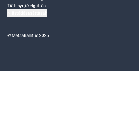
Tiätusyejičielgiittâs
Niästádâsasâttâsah
©
Metsähallitus 2026