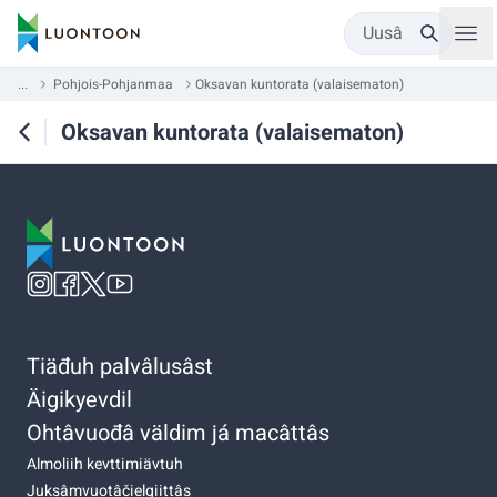
Uusâ
...
Pohjois-Pohjanmaa
Oksavan kuntorata (valaisematon)
Oksavan kuntorata (valaisematon)
Tiäđuh palvâlusâst
Äigikyevdil
Ohtâvuođâ väldim já macâttâs
Almoliih kevttimiävtuh
Juksâmvuotâčielgiittâs