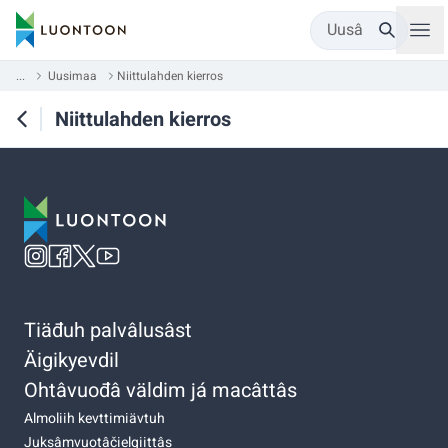
Uusâ
...
Uusimaa
Niittulahden kierros
Niittulahden kierros
Tiäđuh palvâlusâst
Äigikyevdil
Ohtâvuođâ väldim já macâttâs
Almoliih kevttimiävtuh
Juksâmvuotâčielgiittâs