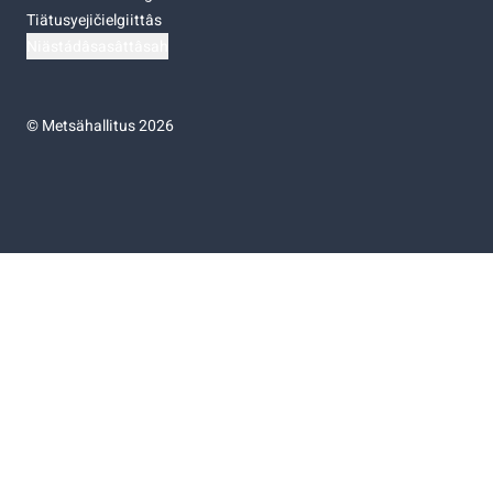
Tiätusyejičielgiittâs
Niästádâsasâttâsah
©
Metsähallitus 2026