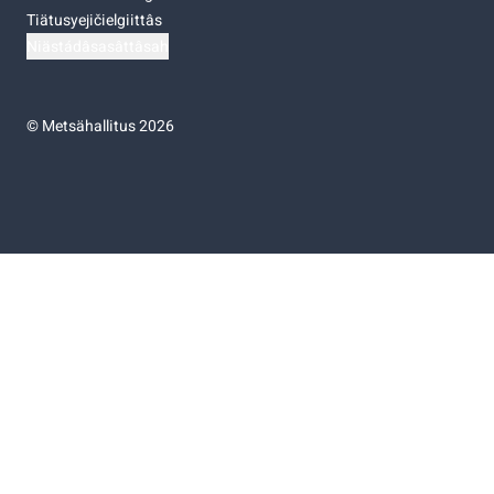
Tiätusyejičielgiittâs
Niästádâsasâttâsah
©
Metsähallitus 2026