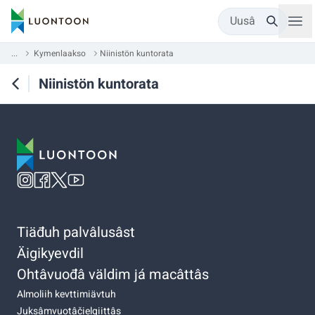
Uusâ
...
Kymenlaakso
Niinistön kuntorata
Niinistön kuntorata
Tiäđuh palvâlusâst
Äigikyevdil
Ohtâvuođâ väldim já macâttâs
Almoliih kevttimiävtuh
Juksâmvuotâčielgiittâs