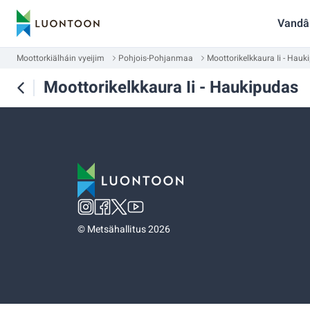
Vandâ
Moottorkiälháin vyeijim
Pohjois-Pohjanmaa
Moottorikelkkaura Ii - Hauk
Moottorikelkkaura Ii - Haukipudas
©
Metsähallitus 2026