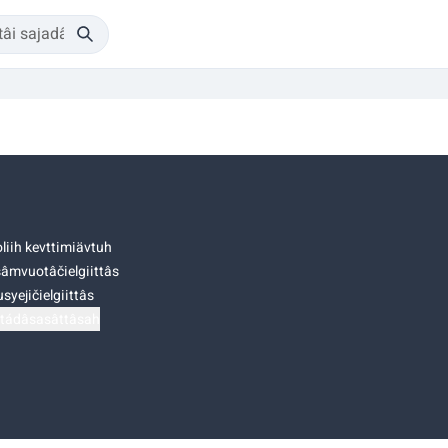
liih kevttimiävtuh
âmvuotâčielgiittâs
syejičielgiittâs
tádâsasâttâsah