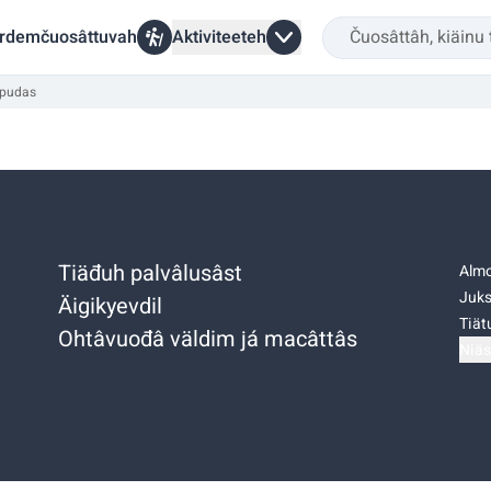
rdemčuosâttuvah
Aktiviteeteh
ipudas
Tiäđuh palvâlusâst
Almo
Juks
Äigikyevdil
Tiätu
Ohtâvuođâ väldim já macâttâs
Niäs