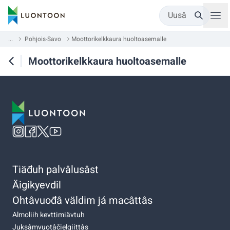
Uusâ
...
Pohjois-Savo
Moottorikelkkaura huoltoasemalle
Moottorikelkkaura huoltoasemalle
Tiäđuh palvâlusâst
Äigikyevdil
Ohtâvuođâ väldim já macâttâs
Almoliih kevttimiävtuh
Juksâmvuotâčielgiittâs