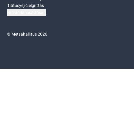
Tiätusyejičielgiittâs
Niästádâsasâttâsah
©
Metsähallitus 2026