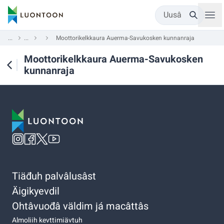
Uusâ
...
...
Moottorikelkkaura Auerma-Savukosken kunnanraja
Moottorikelkkaura Auerma-Savukosken
kunnanraja
Tiäđuh palvâlusâst
Äigikyevdil
Ohtâvuođâ väldim já macâttâs
Almoliih kevttimiävtuh