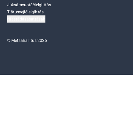
Juksâmvuotâčielgiittâs
Tiätusyejičielgiittâs
Niästádâsasâttâsah
©
Metsähallitus 2026