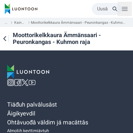
Uusâ
...
Kainuu
Moottorikelkkaura Ämmänsaari - Peuronkangas - Kuhmon raja
Moottorikelkkaura Ämmänsaari -
Peuronkangas - Kuhmon raja
Tiäđuh palvâlusâst
Äigikyevdil
Ohtâvuođâ väldim já macâttâs
Almoliih kevttimiävtuh