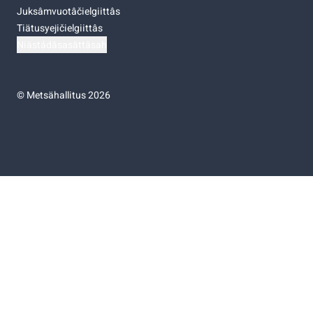
Juksâmvuotâčielgiittâs
Tiätusyejičielgiittâs
Niästádâsasâttâsah
©
Metsähallitus 2026