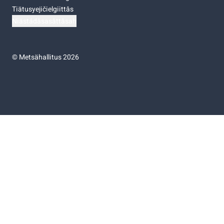
Tiätusyejičielgiittâs
Niästádâsasâttâsah
©
Metsähallitus 2026