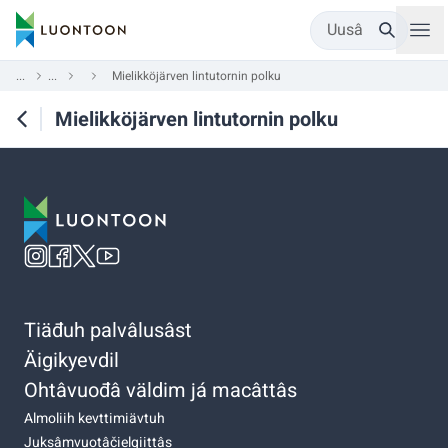
Uusâ
...
...
Mielikköjärven lintutornin polku
Mielikköjärven lintutornin polku
Tiäđuh palvâlusâst
Äigikyevdil
Ohtâvuođâ väldim já macâttâs
Almoliih kevttimiävtuh
Juksâmvuotâčielgiittâs