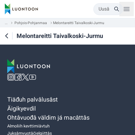
Uusâ
...
Pohjois-Pohjanmaa
Melontareitti Taivalkoski-Jurmu
Melontareitti Taivalkoski-Jurmu
Tiäđuh palvâlusâst
Äigikyevdil
Ohtâvuođâ väldim já macâttâs
Almoliih kevttimiävtuh
Juksâmvuotâčielgiittâs