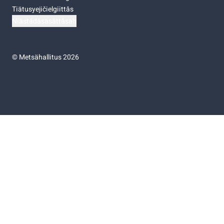
Tiätusyejičielgiittâs
Niästádâsasâttâsah
©
Metsähallitus 2026