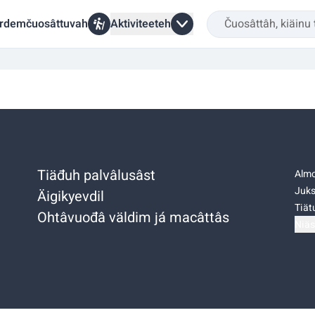
rdemčuosâttuvah
Aktiviteeteh
Tiäđuh palvâlusâst
Almo
Juks
Äigikyevdil
Tiätu
Ohtâvuođâ väldim já macâttâs
Niäs