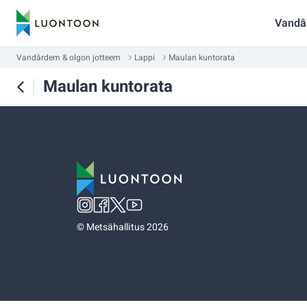
Vandâ
Vandârdem & olgon jotteem
Lappi
Maulan kuntorata
Maulan kuntorata
©
Metsähallitus 2026