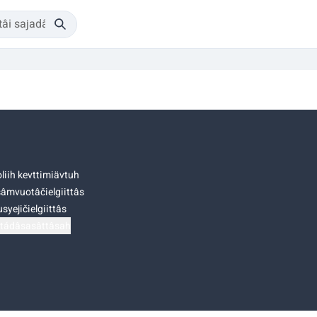
liih kevttimiävtuh
âmvuotâčielgiittâs
syejičielgiittâs
tádâsasâttâsah