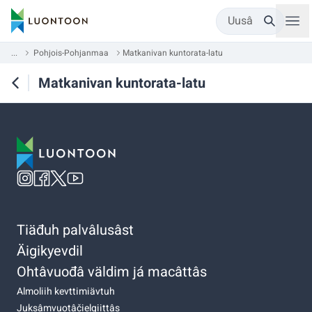
Uusâ
...
Pohjois-Pohjanmaa
Matkanivan kuntorata-latu
Matkanivan kuntorata-latu
Tiäđuh palvâlusâst
Äigikyevdil
Ohtâvuođâ väldim já macâttâs
Almoliih kevttimiävtuh
Juksâmvuotâčielgiittâs