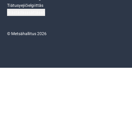
Tiätusyejičielgiittâs
Niästádâsasâttâsah
©
Metsähallitus 2026