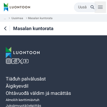
Uusâ
...
Uusimaa
Masalan kuntorata
Masalan kuntorata
Tiäđuh palvâlusâst
Äigikyevdil
Ohtâvuođâ väldim já macâttâs
Almoliih kevttimiävtuh
Juksâmvuotâčielgiittâs