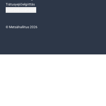
Tiätusyejičielgiittâs
Niästádâsasâttâsah
©
Metsähallitus 2026