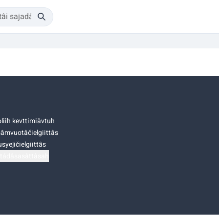
liih kevttimiävtuh
âmvuotâčielgiittâs
syejičielgiittâs
tádâsasâttâsah