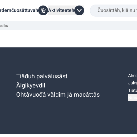
rdemčuosâttuvah
Aktiviteeteh
polku
Tiäđuh palvâlusâst
Almo
Juks
Äigikyevdil
Tiätu
Ohtâvuođâ väldim já macâttâs
Niäs