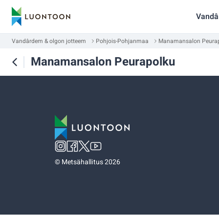
Vandâ
Vandârdem & olgon jotteem
Pohjois-Pohjanmaa
Manamansalon Peura
Manamansalon Peurapolku
©
Metsähallitus 2026