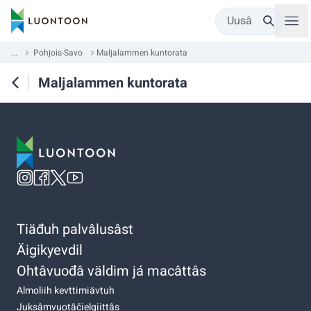
Uusâ
...
Pohjois-Savo
Maljalammen kuntorata
Maljalammen kuntorata
Tiäđuh palvâlusâst
Äigikyevdil
Ohtâvuođâ väldim já macâttâs
Almoliih kevttimiävtuh
Juksâmvuotâčielgiittâs