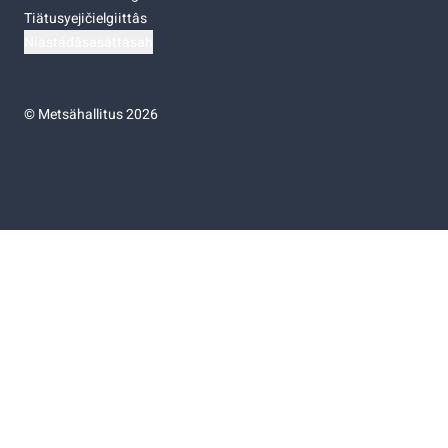
Tiätusyejičielgiittâs
Niästádâsasâttâsah
©
Metsähallitus 2026