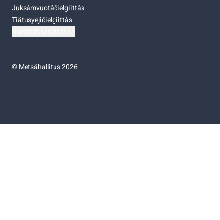
Juksâmvuotâčielgiittâs
Tiätusyejičielgiittâs
Niästádâsasâttâsah
©
Metsähallitus 2026