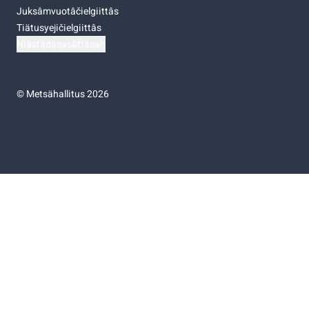
Juksâmvuotâčielgiittâs
Tiätusyejičielgiittâs
Niästádâsasâttâsah
©
Metsähallitus 2026