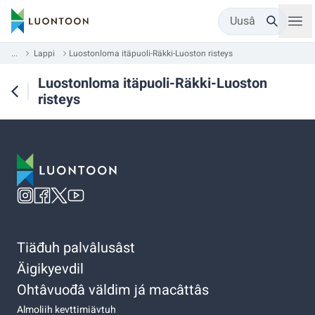
Uusâ
...
Lappi
Luostonloma itäpuoli-Räkki-Luoston risteys
Luostonloma itäpuoli-Räkki-Luoston
risteys
Tiäđuh palvâlusâst
Äigikyevdil
Ohtâvuođâ väldim já macâttâs
Almoliih kevttimiävtuh