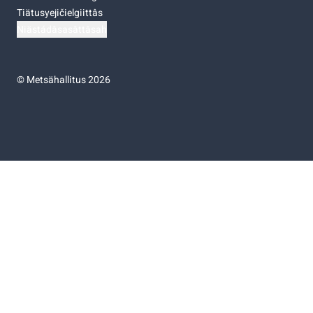
Tiätusyejičielgiittâs
Niästádâsasâttâsah
©
Metsähallitus 2026