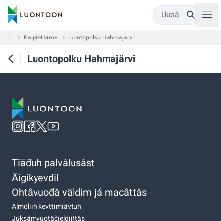
Uusâ
...
Päijät-Häme
Luontopolku Hahmajärvi
Luontopolku Hahmajärvi
Tiäđuh palvâlusâst
Äigikyevdil
Ohtâvuođâ väldim já macâttâs
Almoliih kevttimiävtuh
Juksâmvuotâčielgiittâs