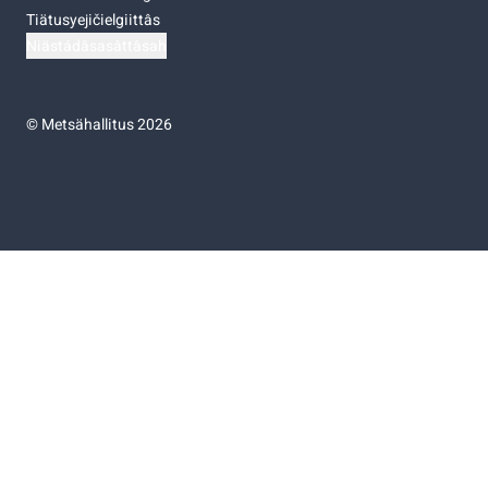
Tiätusyejičielgiittâs
Niästádâsasâttâsah
©
Metsähallitus 2026