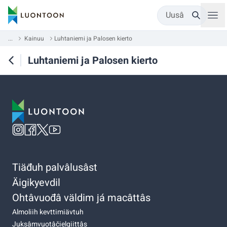
Uusâ
...
Kainuu
Luhtaniemi ja Palosen kierto
Luhtaniemi ja Palosen kierto
Tiäđuh palvâlusâst
Äigikyevdil
Ohtâvuođâ väldim já macâttâs
Almoliih kevttimiävtuh
Juksâmvuotâčielgiittâs