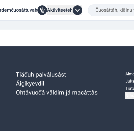
rdemčuosâttuvah
Aktiviteeteh
Tiäđuh palvâlusâst
Almo
Juks
Äigikyevdil
Tiätu
Ohtâvuođâ väldim já macâttâs
Niäs