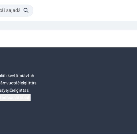
liih kevttimiävtuh
âmvuotâčielgiittâs
syejičielgiittâs
tádâsasâttâsah