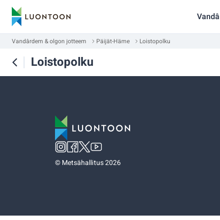
Vandâ
Vandârdem & olgon jotteem
Päijät-Häme
Loistopolku
Loistopolku
©
Metsähallitus 2026