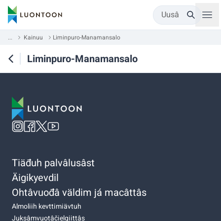
Uusâ
...
Kainuu
Liminpuro-Manamansalo
Liminpuro-Manamansalo
Tiäđuh palvâlusâst
Äigikyevdil
Ohtâvuođâ väldim já macâttâs
Almoliih kevttimiävtuh
Juksâmvuotâčielgiittâs