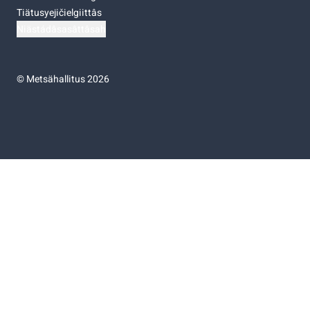
Tiätusyejičielgiittâs
Niästádâsasâttâsah
©
Metsähallitus 2026