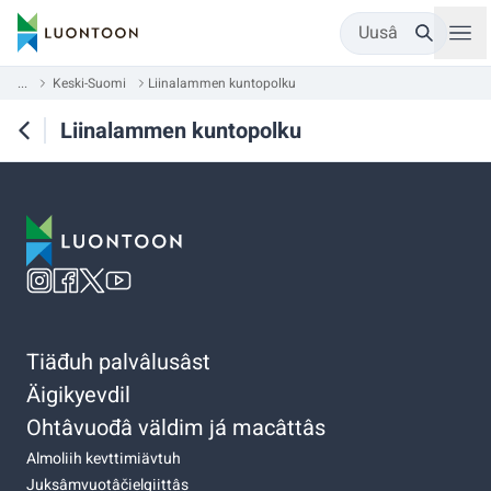
Uusâ
...
Keski-Suomi
Liinalammen kuntopolku
Liinalammen kuntopolku
Tiäđuh palvâlusâst
Äigikyevdil
Ohtâvuođâ väldim já macâttâs
Almoliih kevttimiävtuh
Juksâmvuotâčielgiittâs