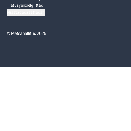
Tiätusyejičielgiittâs
Niästádâsasâttâsah
©
Metsähallitus 2026