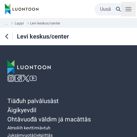
Uusâ
...
Lappi
Levi keskus/center
Levi keskus/center
Tiäđuh palvâlusâst
Äigikyevdil
Ohtâvuođâ väldim já macâttâs
Almoliih kevttimiävtuh
Juksâmvuotâčielgiittâs