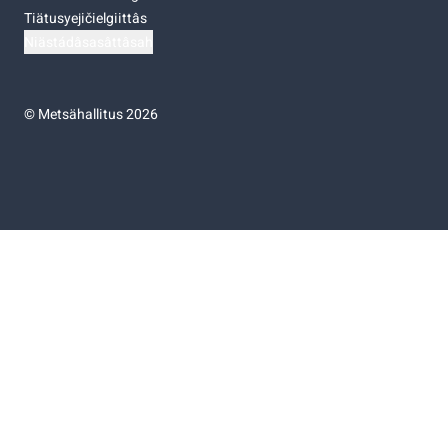
Tiätusyejičielgiittâs
Niästádâsasâttâsah
©
Metsähallitus 2026