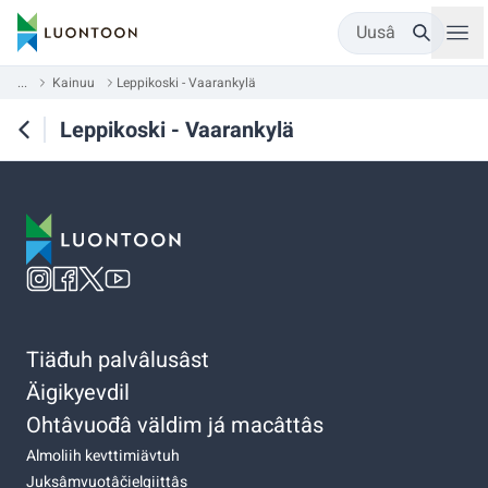
Uusâ
...
Kainuu
Leppikoski - Vaarankylä
Leppikoski - Vaarankylä
Tiäđuh palvâlusâst
Äigikyevdil
Ohtâvuođâ väldim já macâttâs
Almoliih kevttimiävtuh
Juksâmvuotâčielgiittâs