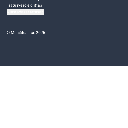
Tiätusyejičielgiittâs
Niästádâsasâttâsah
©
Metsähallitus 2026