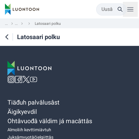
Uusâ
...
...
Latosaari polku
Latosaari polku
Tiäđuh palvâlusâst
Äigikyevdil
Ohtâvuođâ väldim já macâttâs
Almoliih kevttimiävtuh
Juksâmvuotâčielgiittâs