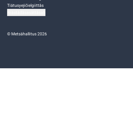
Tiätusyejičielgiittâs
Niästádâsasâttâsah
©
Metsähallitus 2026