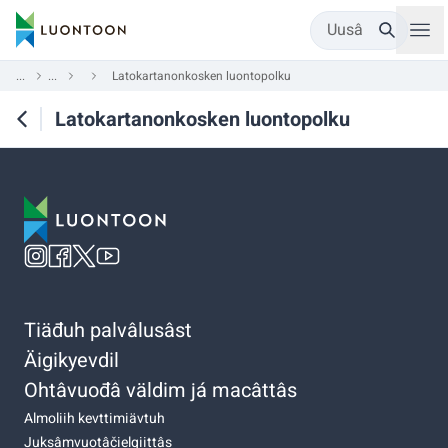
Uusâ
...
...
Latokartanonkosken luontopolku
Latokartanonkosken luontopolku
Tiäđuh palvâlusâst
Äigikyevdil
Ohtâvuođâ väldim já macâttâs
Almoliih kevttimiävtuh
Juksâmvuotâčielgiittâs