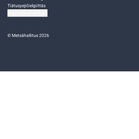
Tiätusyejičielgiittâs
Niästádâsasâttâsah
©
Metsähallitus 2026