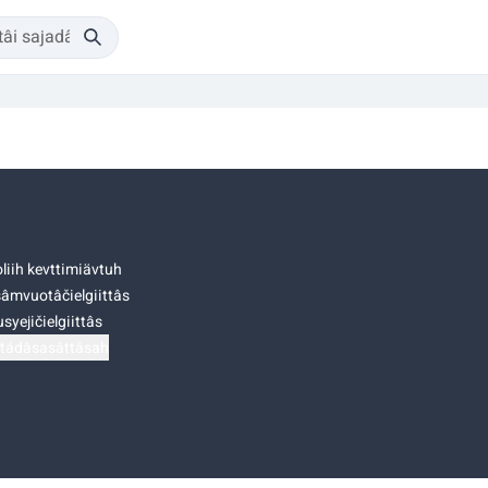
liih kevttimiävtuh
âmvuotâčielgiittâs
syejičielgiittâs
tádâsasâttâsah