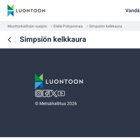
Vandâ
Moottorkiälháin vyeijim
Etelä-Pohjanmaa
Simpsiön kelkkaura
Simpsiön kelkkaura
©
Metsähallitus 2026