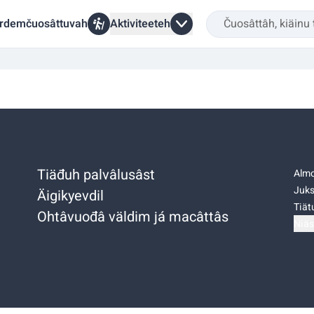
rdemčuosâttuvah
Aktiviteeteh
Tiäđuh palvâlusâst
Almo
Juks
Äigikyevdil
Tiätu
Ohtâvuođâ väldim já macâttâs
Niäs