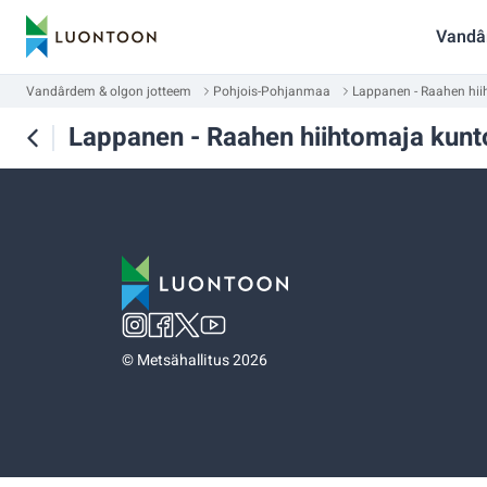
Vandâ
Vandârdem & olgon jotteem
Pohjois-Pohjanmaa
Lappanen - Raahen hii
Lappanen - Raahen hiihtomaja kunt
©
Metsähallitus 2026