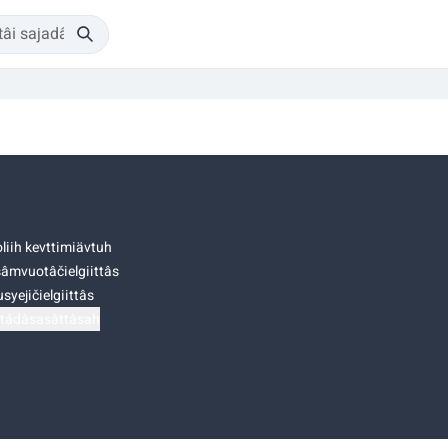
liih kevttimiävtuh
âmvuotâčielgiittâs
syejičielgiittâs
tádâsasâttâsah