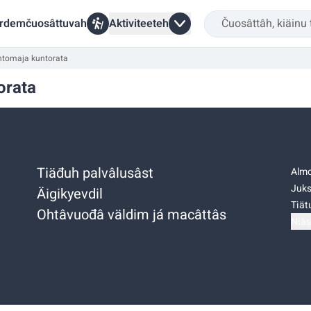
rdemčuosâttuvah
Aktiviteeteh
htomaja kuntorata
orata
Tiäđuh palvâlusâst
Almo
Juks
Äigikyevdil
Tiätu
Ohtâvuođâ väldim já macâttâs
Niäs