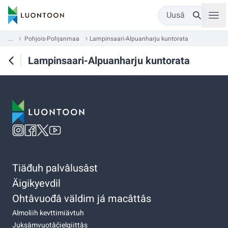
Uusâ
...
Pohjois-Pohjanmaa
Lampinsaari-Alpuanharju kuntorata
Lampinsaari-Alpuanharju kuntorata
Tiäđuh palvâlusâst
Äigikyevdil
Ohtâvuođâ väldim já macâttâs
Almoliih kevttimiävtuh
Juksâmvuotâčielgiittâs