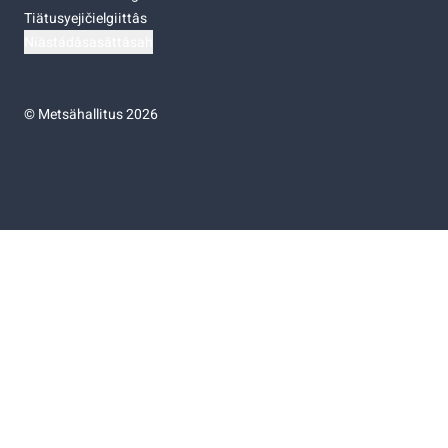
Tiätusyejičielgiittâs
Niästádâsasâttâsah
©
Metsähallitus 2026