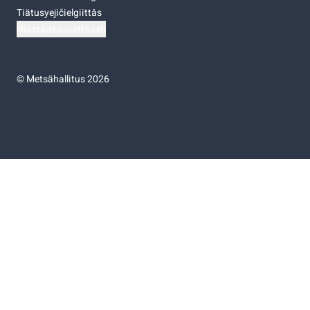
Tiätusyejičielgiittâs
Niästádâsasâttâsah
©
Metsähallitus 2026